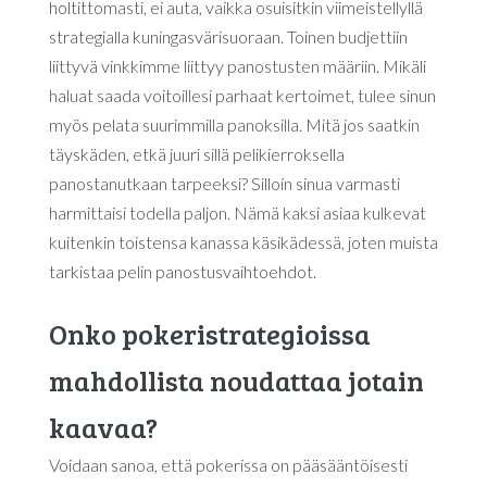
holtittomasti, ei auta, vaikka osuisitkin viimeistellyllä
strategialla kuningasvärisuoraan. Toinen budjettiin
liittyvä vinkkimme liittyy panostusten määriin. Mikäli
haluat saada voitoillesi parhaat kertoimet, tulee sinun
myös pelata suurimmilla panoksilla. Mitä jos saatkin
täyskäden, etkä juuri sillä pelikierroksella
panostanutkaan tarpeeksi? Silloin sinua varmasti
harmittaisi todella paljon. Nämä kaksi asiaa kulkevat
kuitenkin toistensa kanassa käsikädessä, joten muista
tarkistaa pelin panostusvaihtoehdot.
Onko pokeristrategioissa
mahdollista noudattaa jotain
kaavaa?
Voidaan sanoa, että pokerissa on pääsääntöisesti