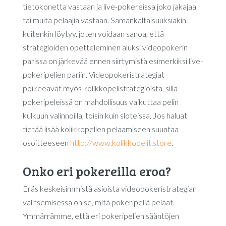
tietokonetta vastaan ja live-pokereissa joko jakajaa
tai muita pelaajia vastaan. Samankaltaisuuksiakin
kuitenkin löytyy, joten voidaan sanoa, että
strategioiden opetteleminen aluksi videopokerin
parissa on järkevää ennen siirtymistä esimerkiksi live-
pokeripelien pariin. Videopokeristrategiat
poikeeavat myös kolikkopelistrategioista, sillä
pokeripeleissä on mahdollisuus vaikuttaa pelin
kulkuun valinnoilla, toisin kuin sloteissa. Jos haluat
tietää lisää kolikkopelien pelaamiseen suuntaa
osoitteeseen
http://www.kolikkopelit.store
.
Onko eri pokereilla eroa?
Eräs keskeisimmistä asioista videopokeristrategian
valitsemisessa on se, mitä pokeripeliä pelaat.
Ymmärrämme, että eri pokeripelien sääntöjen