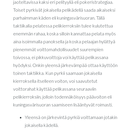
jaoteltavissa kaksi eri pelityyliä eli pokeristrategiaa.
Toiset pyrkivät jokaisella pelikädellä saada aikaiseksi
parhaimman käden eli kuningasvärisuoran. Tällä
taktiikalla pelatessa pelikierroksiin tulee kulutettua
enemmän rahaa, koska silloin kannattaa pelata myös
aina isoimmalla panoksella ja koska pelaajan hylättyä
pienemmät voittomahdollisuudet suurempien
toivossa, ei pikkuvoittoja voi käyttää pelikassana
hyödyksi. Onkin yleensä järkevämpää ottaa käyttöön
toinen taktiikka. Kun pyrkii saamaan jokaisella
kierroksella itselleen voiton, voi saavutetut
voittorahat käyttää pelikassana seuraaviin
pelikierroksiin, jolloin todennäköisyys päävoiton eli
kuningasvärisuoran saamiseen lisääntyvät roimasti.
Yleensä on järkevintä pyrkiä voittamaan jotakin
jokaisella kädellä.