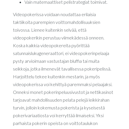
Vain matemaattiset pelistrategiat toimivat.
Videopokerissa voidaan noudattaa erilaisia
taktiikoita parempien voittomahdollisuuksien
toivossa. Lienee kuitenkin selvää, että
videopokerikin perustuu viimekädessä onneen.
Koska kaikkia videopokereita pyörittää
satunnaislukugeneraattori, ei videopokerinpelaaja
pysty arvioimaan vastustajan bluffia tai muita
seikkoja, jotka ilmenevät tavallisessa pokeripelissä.
Harjoittelu tekee kuitenkin mestarin, ja myös
videopokerissa voi kehittyä paremmaksi pelaajaksi.
Onneksi monet pokerinpeluusivustot ja nettikasinot
tarjoavat mahdollisuuden pelata pelejä leikkirahan
turvin, jolloin kokemusta pokerista ja kyseisestä
pokerivariaatiosta voi kerryttää ilmaiseksi. Yksi
parhaista pokerin opeista on voittotaulukon